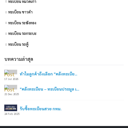
ทะเบียน หมวดเก่า
ทะเบียน ขาวดำ
ทะเบียน ระฆังทอง
ทะเบียน รถกระบะ
ทะเบียน รถตู้
บทความล่าสุด
ทำไมลูกค้าถึงเลือก “คลังทะเบีย...
17 Jul 2026
“คลังทะเบียน – ทะเบียนประมูล เ...
21 Dec 2025
รับซื้อทะเบียนสวย กทม.
24 Feb 2025