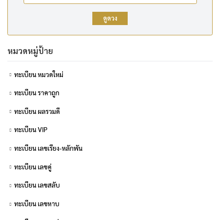
ดูดวง
หมวดหมู่ป้าย
ทะเบียน หมวดใหม่
ทะเบียน ราคาถูก
ทะเบียน ผลรวมดี
ทะเบียน VIP
ทะเบียน เลขเรียง-หลักพัน
ทะเบียน เลขคู่
ทะเบียน เลขสลับ
ทะเบียน เลขหาบ