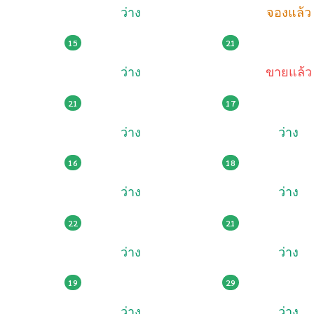
ว่าง
จองแล้ว
119,000
89,005
3
2ขภ 1414
3ขว 14
15
21
ว่าง
ขายแล้ว
99,003
99,003
14
4ขณ 1414
4ขด 14
21
17
ว่าง
ว่าง
299,008
149,000
4
ฆต 1414
ฌต 141
16
18
ว่าง
ว่าง
115,002
99,014
4
2กศ 1515
3กม 15
22
21
ว่าง
ว่าง
250,000
99,000
15
ชฬ 1515
6กผ 16
19
29
ว่าง
ว่าง