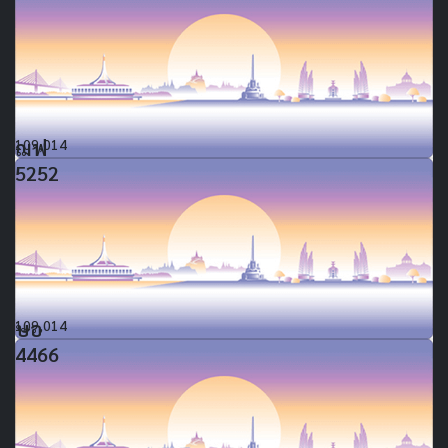
ฌฟ
109,014
5252
ษอ
109,014
4466