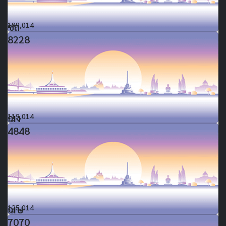
ชถ
199,014
8228
ฌง
119,014
4848
ฌษ
125,014
7070