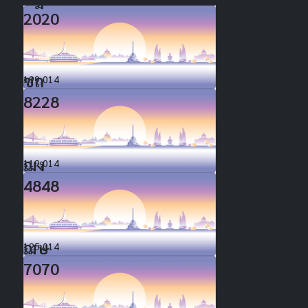
2020
ชถ
199,014
8228
ฌง
119,014
4848
ฌษ
125,014
7070