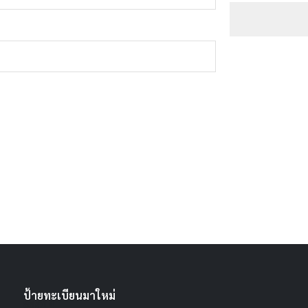
ป้ายทะเบียนมาใหม่
ศฎ
85,014